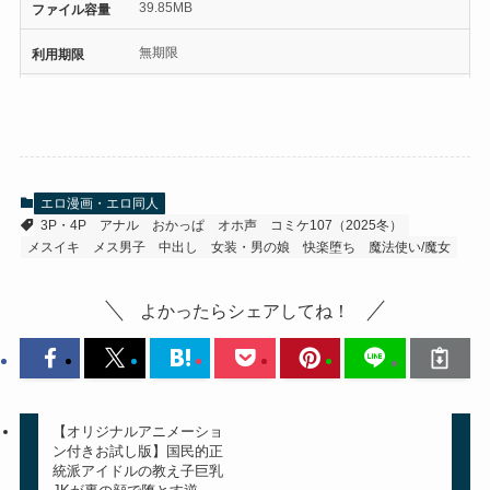
39.85MB
ファイル容量
無期限
利用期限
エロ漫画・エロ同人
3P・4P
アナル
おかっぱ
オホ声
コミケ107（2025冬）
メスイキ
メス男子
中出し
女装・男の娘
快楽堕ち
魔法使い/魔女
よかったらシェアしてね！
【オリジナルアニメーショ
ン付きお試し版】国民的正
統派アイドルの教え子巨乳