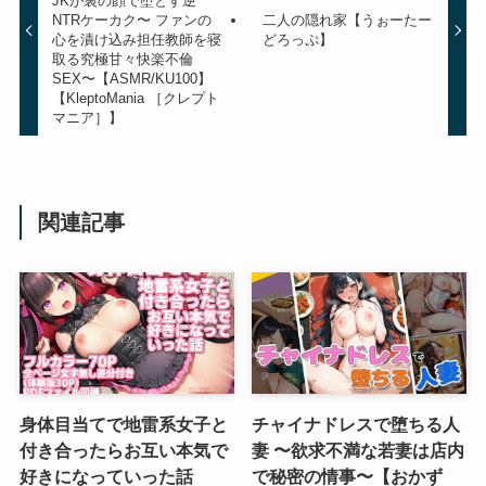
JKが裏の顔で堕とす逆
NTRケーカク〜 ファンの
二人の隠れ家【うぉーたー
心を漬け込み担任教師を寝
どろっぷ】
取る究極甘々快楽不倫
SEX〜【ASMR/KU100】
【KleptoMania ［クレプト
マニア］】
関連記事
身体目当てで地雷系女子と
チャイナドレスで堕ちる人
付き合ったらお互い本気で
妻 〜欲求不満な若妻は店内
好きになっていった話
で秘密の情事〜【おかず