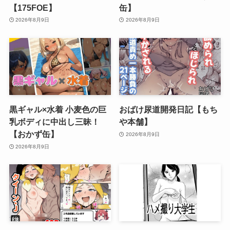
【175FOE】
缶】
2026年8月9日
2026年8月9日
黒ギャル×水着 小麦色の巨
おばけ尿道開発日記【もち
乳ボディに中出し三昧！
や本舗】
【おかず缶】
2026年8月9日
2026年8月9日