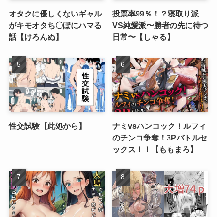
オタクに優しくないギャル
投票率99％！？寝取り派
がキモオタち〇ぽにハマる
VS純愛派〜勝者の先に待つ
話【けろんぬ】
日常〜【しゃる】
性交試験【此処から】
ナミvsハンコック！ルフィ
のチンコ争奪！3Pバトルセ
ックス！！【ももまろ】