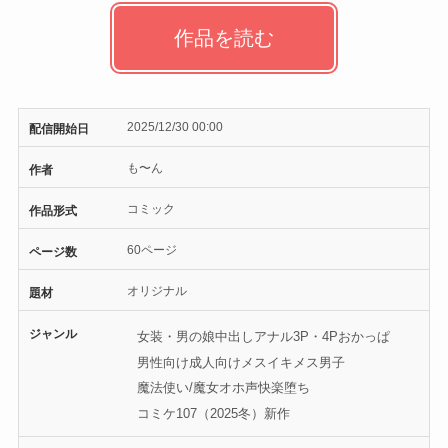
作品を読む
2025/12/30 00:00
配信開始日
も〜ん
作者
コミック
作品形式
60ページ
ページ数
オリジナル
題材
ジャンル
女装・男の娘
中出し
アナル
3P・4P
おかっぱ
男性向け
成人向け
メスイキ
メス男子
魔法使い/魔女
オホ声
快楽堕ち
コミケ107（2025冬）
新作