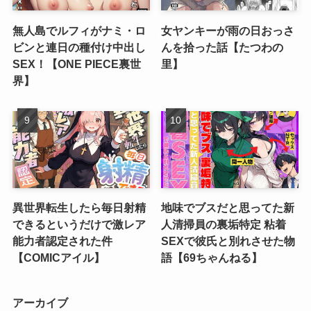
無人島でルフィがナミ・ロ
女ヤンキーが雨の日おっさ
ビンと連日の種付け中出し
んを拾った話【たつわの
SEX！【ONE PIECE裏世
里】
界】
異世界転生したら毎日射精
地味でブスだと思ってた新
できるというだけで激レア
人清掃員の裏垢特定 粘着
能力者認定された件
SEXで彼氏と別れさせた物
【COMICアイル】
語【69ちゃんねる】
アーカイブ