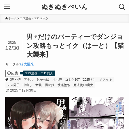
ぬきぬきぺいん
ホーム
エロ漫画・エロ同人
男♂だけのパーティーでダンジョ
2025
ン攻略もっとイク（はーと）【猫
12/30
大襲来】
サークル
:
猫大襲来
広告
エロ漫画・エロ同人
3P・4P
アナル
おかっぱ
オホ声
コミケ107（2025冬）
メスイキ
メス男子
中出し
女装・男の娘
快楽堕ち
魔法使い/魔女
2025年12月30日