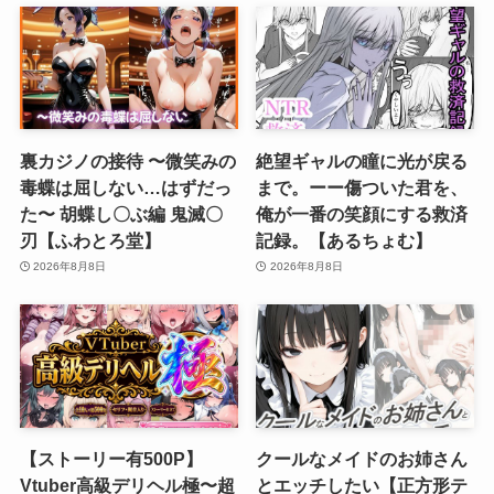
裏カジノの接待 〜微笑みの
絶望ギャルの瞳に光が戻る
毒蝶は屈しない…はずだっ
まで。ーー傷ついた君を、
た〜 胡蝶し〇ぶ編 鬼滅〇
俺が一番の笑顔にする救済
刃【ふわとろ堂】
記録。【あるちょむ】
2026年8月8日
2026年8月8日
【ストーリー有500P】
クールなメイドのお姉さん
Vtuber高級デリヘル極〜超
とエッチしたい【正方形テ