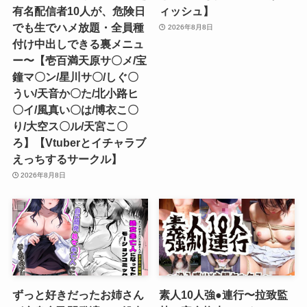
有名配信者10人が、危険日
ィッシュ】
でも生でハメ放題・全員種
2026年8月8日
付け中出しできる裏メニュ
ー〜【壱百満天原サ〇メ/宝
鐘マ〇ン/星川サ〇/しぐ〇
うい/天音か〇た/北小路ヒ
〇イ/風真い〇は/博衣こ〇
り/大空ス〇ル/天宮こ〇
ろ】【Vtuberとイチャラブ
えっちするサークル】
2026年8月8日
ずっと好きだったお姉さん
素人10人強●連行〜拉致監