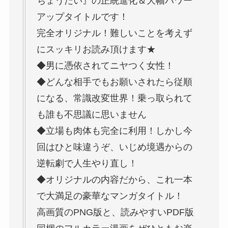
ちょうだい』の正統進化＆大幅パワー
アップタイトルです！
完全オリジナル！難しいことを考えず
にスッキリお読み頂けます★
◆男に憑依されてニヤつく女性！
◆どんな相手でもお願いされたら従順
になる、常識改変世界！乗っ取られて
も誰も不思議に思いません
◆立場も肉体も完全に利用！しかし今
回はひと味違うぞ、いじめ境遇からの
逆転劇で人生やり直し！
◆オリジナルの内容だから、これ一本
で大満足の豪華なマンガタイトル！
高画質のPNG版と、読みやすいPDF版