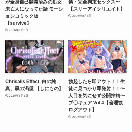
が全身自己開発済みの処女
禁・完全拘束セックス〜
未亡人になってた話 モーシ
【スリーアイクリエイト】
ョンコミック版
2026年8月8日
【survive】
2026年8月8日
Chrisalis Effect -白の純
勃起したら即アウト！！生
真、黒の渇望-【しにもの】
徒に見つかり即発射！！〜
人目を気にせず公開搾精〜
2026年8月8日
プ〇キュア Vol.4【倫理観
ログアウト】
2026年8月8日