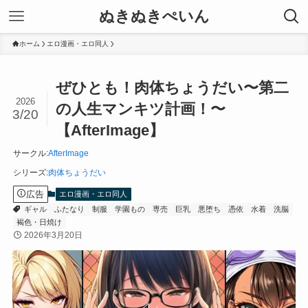
ぬきぬきぺいん
ホーム
エロ漫画・エロ同人
ぜひとも！肉体ちょうだい〜第二
2026
の人生マンキツ計画！〜
3/20
【AfterImage】
サークル
:
AfterImage
シリーズ
:
肉体ちょうだい
広告
エロ漫画・エロ同人
ギャル
ふたなり
制服
学園もの
専売
巨乳
悪堕ち
憑依
水着
洗脳
褐色・日焼け
2026年3月20日