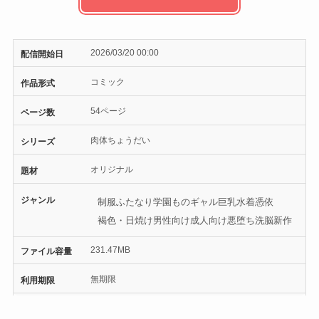
2026/03/20 00:00
配信開始日
コミック
作品形式
54ページ
ページ数
肉体ちょうだい
シリーズ
オリジナル
題材
ジャンル
制服
ふたなり
学園もの
ギャル
巨乳
水着
憑依
褐色・日焼け
男性向け
成人向け
悪堕ち
洗脳
新作
231.47MB
ファイル容量
無期限
利用期限