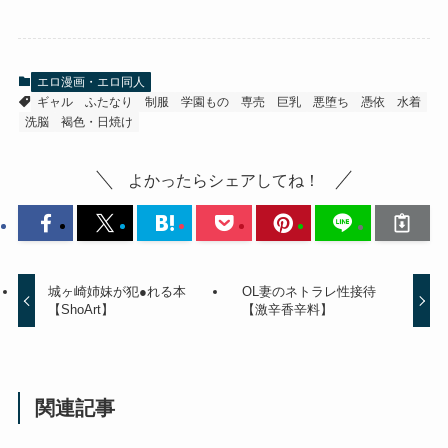
エロ漫画・エロ同人
ギャル
ふたなり
制服
学園もの
専売
巨乳
悪堕ち
憑依
水着
洗脳
褐色・日焼け
よかったらシェアしてね！
城ヶ崎姉妹が犯●れる本
OL妻のネトラレ性接待
【ShoArt】
【激辛香辛料】
関連記事