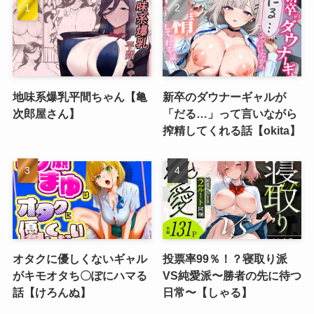
地味系爆乳平間ちゃん【亀
新卒のダウナーギャルが
次郎屋さん】
「だる…」って言いながら
搾精してくれる話【okita】
オタクに優しくないギャル
投票率99％！？寝取り派
がキモオタち〇ぽにハマる
VS純愛派〜勝者の先に待つ
話【けろんぬ】
日常〜【しゃる】