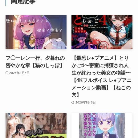
関連記事
フ◯ーレン一行、夕暮れの
【最恐レ●プアニメ】とり
密やかな章【猫のしっぽ】
かご4〜密室に捕獲され人
生が終わった美女の物語〜
2026年8月6日
【4Kフルボイス レ●プアニ
メーション動画】【ねこの
穴】
2026年8月6日