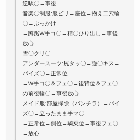
逆駅〇→事後
音楽〇制服:服ビリ→座位→抱え二穴輪
〇→ぶっかけ
→蹲踞W手コ〇→精〇ひり出し→事後
放心
雪〇クリ〇
アンダースーツ:尻タッ〇→強〇キス→
パイズ〇→正常位
→W手コ〇＆フェ〇→後背位＆フェ〇
の前後輪〇→事後放心
メイド服:部屋掃除（パンチラ）→パイ
ズ〇→立ったまま手マ〇
→正常位→側位→騎乗位→事後フェ〇
→放心