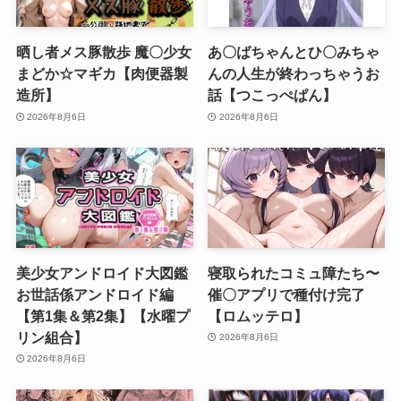
晒し者メス豚散歩 魔〇少女
あ〇ばちゃんとひ〇みちゃ
まどか☆マギカ【肉便器製
んの人生が終わっちゃうお
造所】
話【つこっぺぱん】
2026年8月6日
2026年8月6日
美少女アンドロイド大図鑑
寝取られたコミュ障たち〜
お世話係アンドロイド編
催〇アプリで種付け完了
【第1集＆第2集】【水曜プ
【ロムッテロ】
リン組合】
2026年8月6日
2026年8月6日