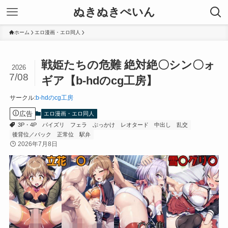
ぬきぬきぺいん
ホーム
エロ漫画・エロ同人
戦姫たちの危難 絶対絶〇シン〇ォ
2026
7/08
ギア【b-hdのcg工房】
サークル
:
b-hdのcg工房
広告
エロ漫画・エロ同人
3P・4P
パイズリ
フェラ
ぶっかけ
レオタード
中出し
乱交
後背位／バック
正常位
駅弁
2026年7月8日