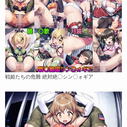
戦姫たちの危難 絶対絶〇シン〇ォギア