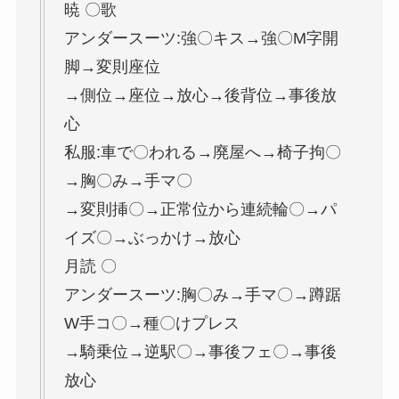
暁 〇歌
アンダースーツ:強〇キス→強〇M字開
脚→変則座位
→側位→座位→放心→後背位→事後放
心
私服:車で〇われる→廃屋へ→椅子拘〇
→胸〇み→手マ〇
→変則挿〇→正常位から連続輪〇→パ
イズ〇→ぶっかけ→放心
月読 〇
アンダースーツ:胸〇み→手マ〇→蹲踞
W手コ〇→種〇けプレス
→騎乗位→逆駅〇→事後フェ〇→事後
放心