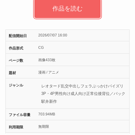
作品を読む
2026/07/07 16:00
配信開始日
CG
作品形式
画像433枚
ページ数
漫画 / アニメ
題材
ジャンル
レオタード
乱交
中出し
フェラ
ぶっかけ
パイズリ
3P・4P
男性向け
成人向け
正常位
後背位／バック
駅弁
新作
703.94MB
ファイル容量
無期限
利用期限