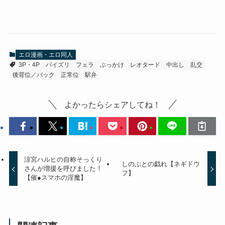
エロ漫画・エロ同人
3P・4P
パイズリ
フェラ
ぶっかけ
レオタード
中出し
乱交
後背位／バック
正常位
駅弁
よかったらシェアしてね！
涼宮ハルヒの自称そっくり
しのぶとの戯れ【ネギドウ
さんが増援を呼びました！
フ】
【催●スマホの淫魔】