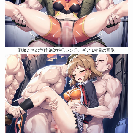
戦姫たちの危難 絶対絶〇シン〇ォギア 1枚目の画像