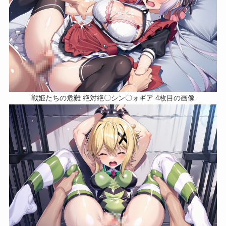
戦姫たちの危難 絶対絶〇シン〇ォギア 4枚目の画像