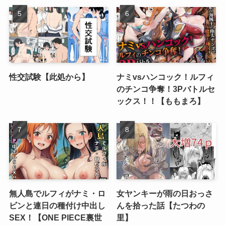
性交試験【此処から】
ナミvsハンコック！ルフィ
のチンコ争奪！3Pバトルセ
ックス！！【ももまろ】
無人島でルフィがナミ・ロ
女ヤンキーが雨の日おっさ
ビンと連日の種付け中出し
んを拾った話【たつわの
SEX！【ONE PIECE裏世
里】