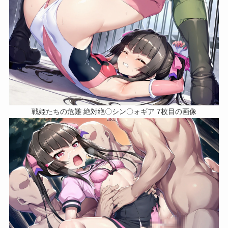
戦姫たちの危難 絶対絶〇シン〇ォギア 7枚目の画像