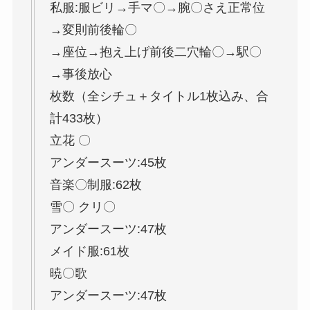
私服:服ビリ→手マ〇→腕〇さえ正常位
→変則前後輪〇
→座位→抱え上げ前後二穴輪〇→駅〇
→事後放心
枚数（全シチュ＋タイトル1枚込み、合
計433枚）
立花 〇
アンダースーツ:45枚
音楽〇制服:62枚
雪〇 クリ〇
アンダースーツ:47枚
メイド服:61枚
暁〇歌
アンダースーツ:47枚